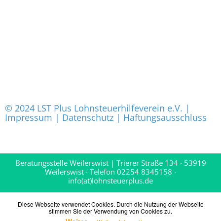
© 2024
LST Plus Lohnsteuerhilfeverein e.V.
|
Impressum
|
Datenschutz
|
Haftungsausschluss
Beratungsstelle Weilerswist | Trierer Straße 134 · 53919
Weilerswist · Telefon 02254 8345158 ·
info(at)lohnsteuerplus.de
Diese Webseite verwendet Cookies. Durch die Nutzung der Webseite
stimmen Sie der Verwendung von Cookies zu.